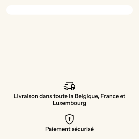
delivery_truck_speed
Livraison dans toute la Belgique, France et
Luxembourg
encrypted
Paiement sécurisé