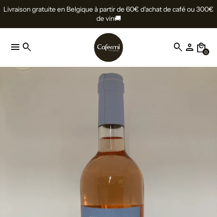
Livraison gratuite en Belgique à partir de 60€ d'achat de café ou 300€
de vin🚚
menu
search
search
person
local_mall
0