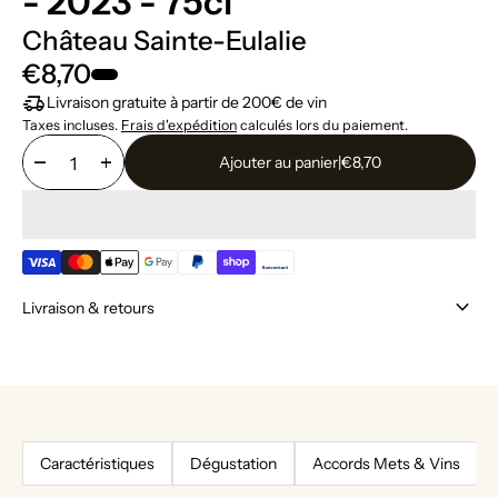
- 2023 - 75cl
Château Sainte-Eulalie
€8,70
delivery_truck_speed
Livraison gratuite à partir de 200€ de vin
Taxes incluses.
Frais d'expédition
calculés lors du paiement.
remove
add
Ajouter au panier
|
€8,70
keyboard_arrow_down
Livraison & retours
Caractéristiques
Dégustation
Accords Mets & Vins