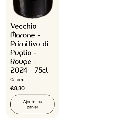
Vecchio
Marone -
Primitivo di
Puglia -
Rouge -
2024 - 75cl
Cafermi
€8,30
Ajouter au
panier