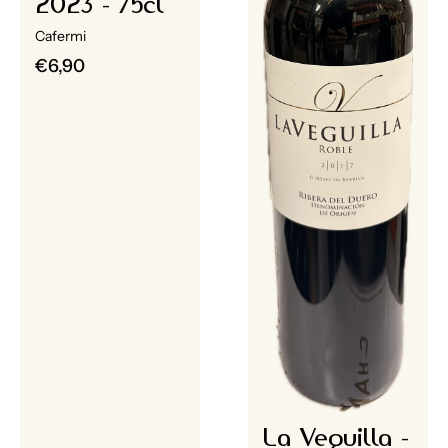
2023 - 75cl
Cafermi
€6,90
La Veguilla -