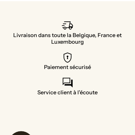
delivery_truck_speed
Livraison dans toute la Belgique, France et
Luxembourg
encrypted
Paiement sécurisé
forum
Service client à l'écoute