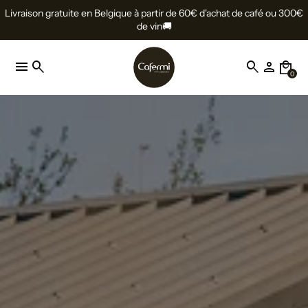
Livraison gratuite en Belgique à partir de 60€ d'achat de café ou 300€
de vin🚚
menu
search
search
person
local_mall
0