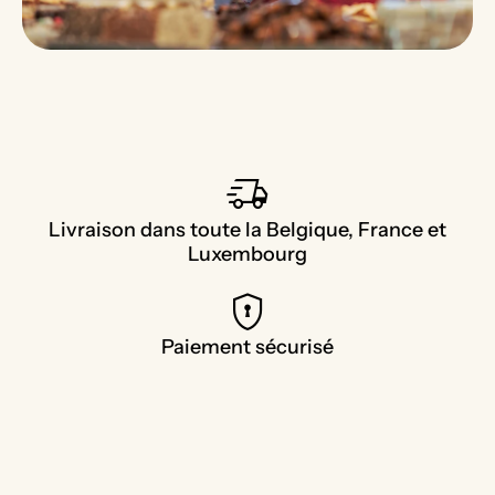
delivery_truck_speed
Livraison dans toute la Belgique, France et
Luxembourg
encrypted
Paiement sécurisé
forum
Service client à l'écoute