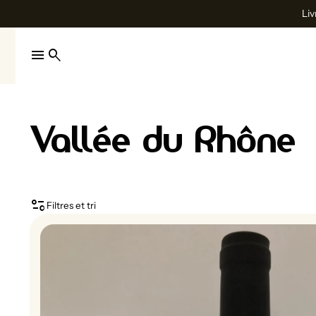
Liv
menu
search
Vallée du Rhône
page_info
Filtres et tri