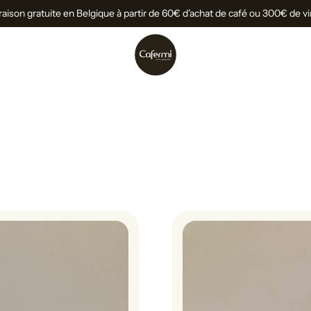
raison gratuite en Belgique à partir de 60€ d'achat de café ou 300€ de v