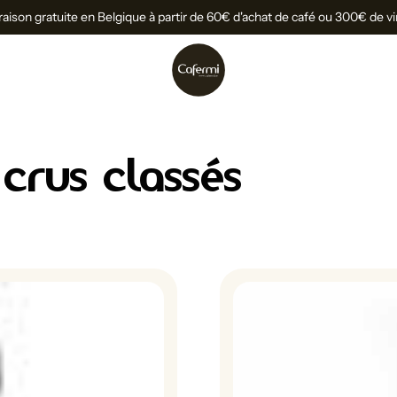
raison gratuite en Belgique à partir de 60€ d'achat de café ou 300€ de v
crus classés