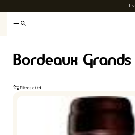
Liv
menu
search
Bordeaux Grands 
page_info
Filtres et tri