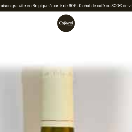
raison gratuite en Belgique à partir de 60€ d'achat de café ou 300€ de v