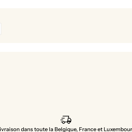
delivery_truck_speed
ivraison dans toute la Belgique, France et Luxembou