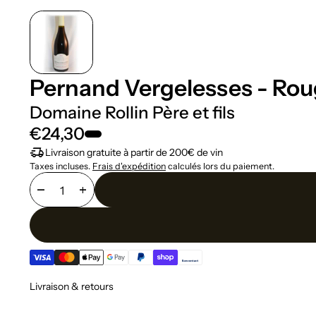
Pernand Vergelesses - Roug
Domaine Rollin Père et fils
€24,30
delivery_truck_speed
Livraison gratuite à partir de 200€ de vin
Taxes incluses.
Frais d'expédition
calculés lors du paiement.
remove
add
Livraison & retours