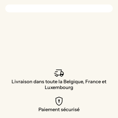
delivery_truck_speed
Livraison dans toute la Belgique, France et
Luxembourg
encrypted
Paiement sécurisé