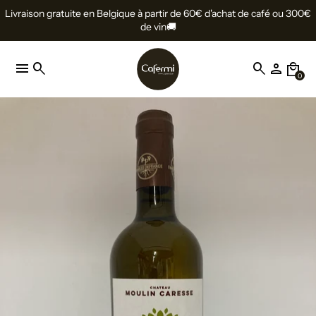
Livraison gratuite en Belgique à partir de 60€ d'achat de café ou 300€
de vin🚚
menu
search
search
person
local_mall
0