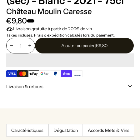
(sec) - Blanc - 2021 - 75cl
Château Moulin Caresse
€9,80
delivery_truck_speed
Livraison gratuite à partir de 200€ de vin
Taxes incluses.
Frais d'expédition
calculés lors du paiement.
remove
add
Ajouter au panier
|
€9,80
keyboard_arrow_down
Livraison & retours
Caractéristiques
Dégustation
Accords Mets & Vins