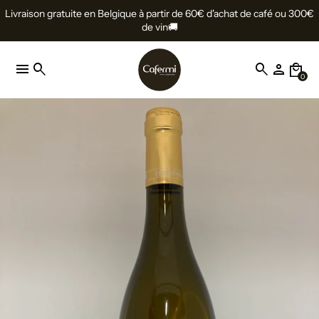
Livraison gratuite en Belgique à partir de 60€ d'achat de café ou 300€
de vin🚚
menu
search
search
person
local_mall
0