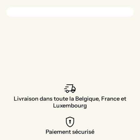
delivery_truck_speed
Livraison dans toute la Belgique, France et
Luxembourg
encrypted
Paiement sécurisé