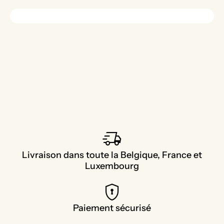
delivery_truck_speed
Livraison dans toute la Belgique, France et
Luxembourg
encrypted
Paiement sécurisé