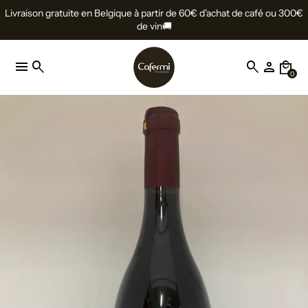
Livraison gratuite en Belgique à partir de 60€ d'achat de café ou 300€
de vin🚚
menu
search
search
person
local_mall
0