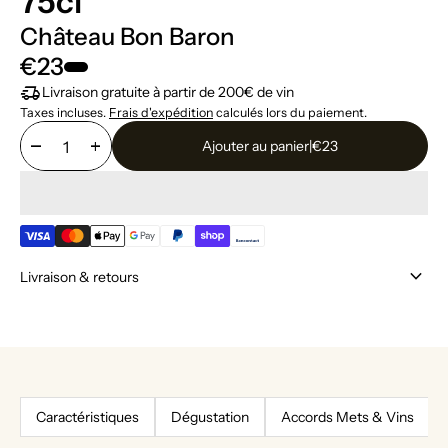
75cl
Château Bon Baron
€23
delivery_truck_speed
Livraison gratuite à partir de 200€ de vin
Taxes incluses.
Frais d'expédition
calculés lors du paiement.
remove
add
Ajouter au panier
|
€23
keyboard_arrow_down
Livraison & retours
Caractéristiques
Dégustation
Accords Mets & Vins