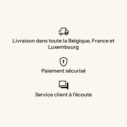
delivery_truck_speed
Livraison dans toute la Belgique, France et
Luxembourg
encrypted
Paiement sécurisé
forum
Service client à l'écoute