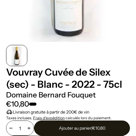
Vouvray Cuvée de Silex
(sec) - Blanc - 2022 - 75cl
Domaine Bernard Fouquet
€10,80
delivery_truck_speed
Livraison gratuite à partir de 200€ de vin
Taxes incluses.
Frais d'expédition
calculés lors du paiement.
remove
add
Ajouter au panier
|
€10,80