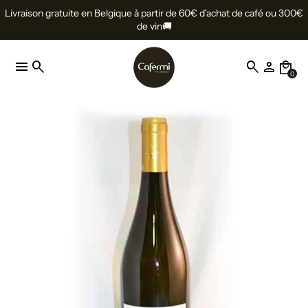
Livraison gratuite en Belgique à partir de 60€ d'achat de café ou 300€
de vin🚚
menu
search
search
person
local_mall
0