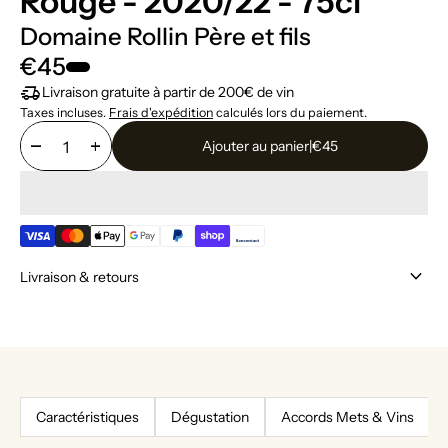
Rouge - 2020/22 - 75cl
Domaine Rollin Père et fils
€45
delivery_truck_speed
Livraison gratuite à partir de 200€ de vin
Taxes incluses.
Frais d'expédition
calculés lors du paiement.
remove
add
Ajouter au panier
|
€45
keyboard_arrow_down
Livraison & retours
Caractéristiques
Dégustation
Accords Mets & Vins