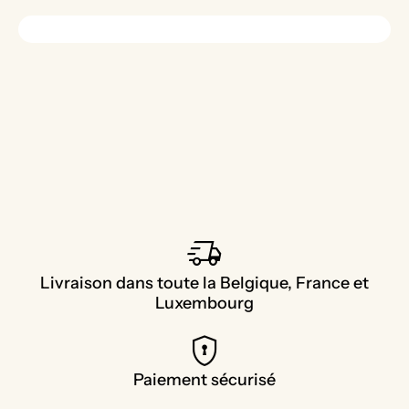
delivery_truck_speed
Livraison dans toute la Belgique, France et
Luxembourg
encrypted
Paiement sécurisé