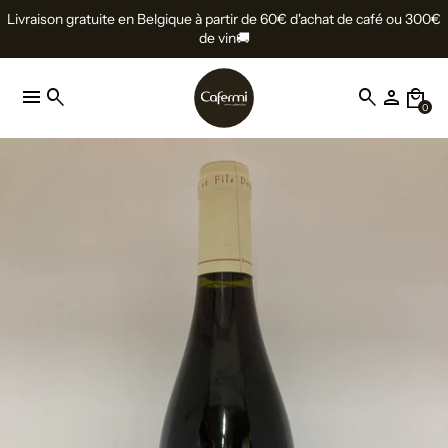
Livraison gratuite en Belgique à partir de 60€ d'achat de café ou 300€
de vin🚚
menu
search
search
person
local_mall
0