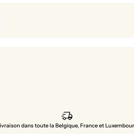
delivery_truck_speed
ivraison dans toute la Belgique, France et Luxembou