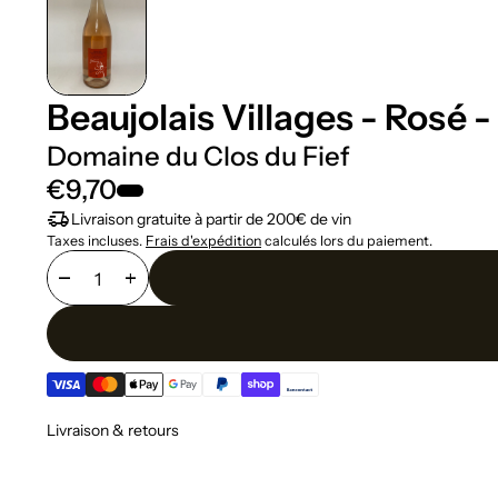
Beaujolais Villages - Rosé -
Domaine du Clos du Fief
€9,70
delivery_truck_speed
Livraison gratuite à partir de 200€ de vin
Taxes incluses.
Frais d'expédition
calculés lors du paiement.
remove
add
Livraison & retours