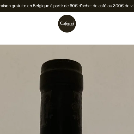
raison gratuite en Belgique à partir de 60€ d'achat de café ou 300€ de v