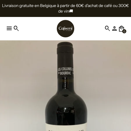
Livraison gratuite en Belgique à partir de 60€ d'achat de café ou 300€
de vin🚚
menu
search
search
person
local_mall
0