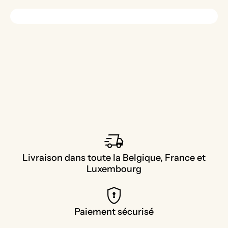
delivery_truck_speed
Livraison dans toute la Belgique, France et
Luxembourg
encrypted
Paiement sécurisé