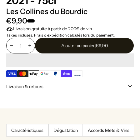
2021 - 75cl
Les Collines du Bourdic
€9,90
delivery_truck_speed
Livraison gratuite à partir de 200€ de vin
Taxes incluses.
Frais d'expédition
calculés lors du paiement.
remove
add
Ajouter au panier
|
€9,90
keyboard_arrow_down
Livraison & retours
Caractéristiques
Dégustation
Accords Mets & Vins