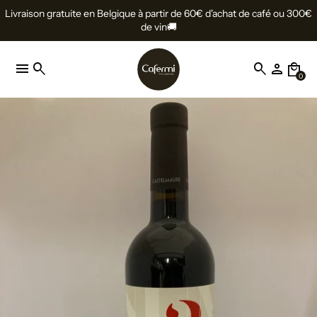
Livraison gratuite en Belgique à partir de 60€ d'achat de café ou 300€
de vin🚚
menu
search
search
person
local_mall
0