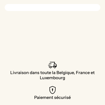
delivery_truck_speed
Livraison dans toute la Belgique, France et
Luxembourg
encrypted
Paiement sécurisé