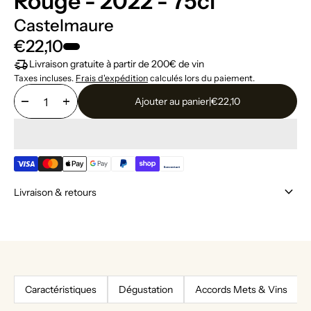
Rouge - 2022 - 75cl
Castelmaure
€22,10
delivery_truck_speed
Livraison gratuite à partir de 200€ de vin
Taxes incluses.
Frais d'expédition
calculés lors du paiement.
remove
add
Ajouter au panier
|
€22,10
keyboard_arrow_down
Livraison & retours
Caractéristiques
Dégustation
Accords Mets & Vins