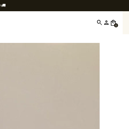
in🚚
search
person
local_mall
0