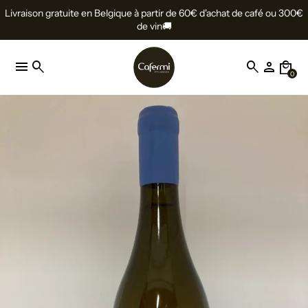
Livraison gratuite en Belgique à partir de 60€ d'achat de café ou 300€
de vin🚚
menu
search
search
person
local_mall
0