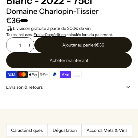
Blanc - 2022 - 75cl
Domaine Charlopin-Tissier
€36
delivery_truck_speed
Livraison gratuite à partir de 200€ de vin
Taxes incluses.
Frais d'expédition
calculés lors du paiement.
remove
add
Ajouter au panier
|
€36
Acheter maintenant
keyboard_arrow_down
Livraison & retours
Caractéristiques
Dégustation
Accords Mets & Vins