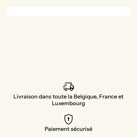
delivery_truck_speed
Livraison dans toute la Belgique, France et
Luxembourg
encrypted
Paiement sécurisé