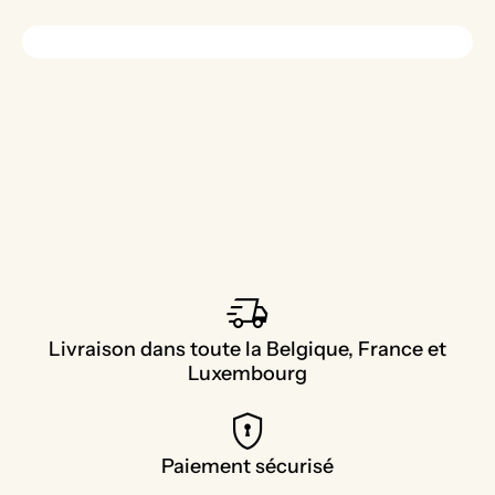
delivery_truck_speed
Livraison dans toute la Belgique, France et
Luxembourg
encrypted
Paiement sécurisé