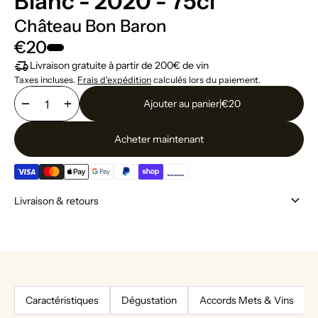
Blanc - 2020 - 75cl
Château Bon Baron
€20
delivery_truck_speed
Livraison gratuite à partir de 200€ de vin
Taxes incluses.
Frais d'expédition
calculés lors du paiement.
remove
add
Ajouter au panier
|
€20
Acheter maintenant
keyboard_arrow_down
Livraison & retours
Caractéristiques
Dégustation
Accords Mets & Vins