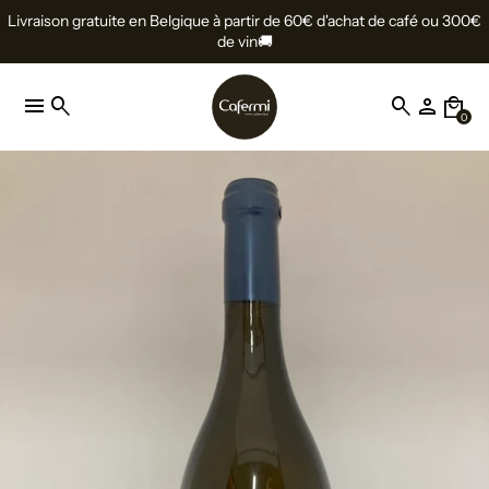
Livraison gratuite en Belgique à partir de 60€ d'achat de café ou 300€
de vin🚚
menu
search
search
person
local_mall
0