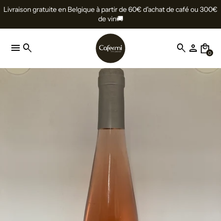
Livraison gratuite en Belgique à partir de 60€ d'achat de café ou 300€
de vin🚚
menu
search
search
person
local_mall
0