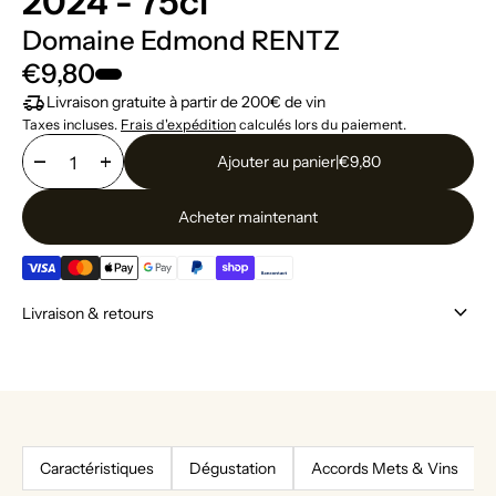
2024 - 75cl
Domaine Edmond RENTZ
€9,80
delivery_truck_speed
Livraison gratuite à partir de 200€ de vin
Taxes incluses.
Frais d'expédition
calculés lors du paiement.
remove
add
Ajouter au panier
|
€9,80
Acheter maintenant
keyboard_arrow_down
Livraison & retours
Caractéristiques
Dégustation
Accords Mets & Vins