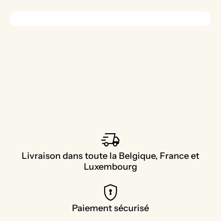
delivery_truck_speed
Livraison dans toute la Belgique, France et
Luxembourg
encrypted
Paiement sécurisé