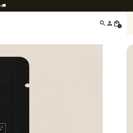
in🚚
search
person
local_mall
0