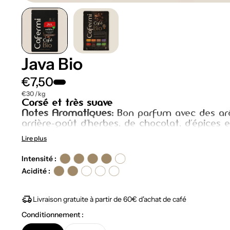
Java Bio
€7,50
€30 /kg
Corsé et très suave
Notes Aromatiques:
Bon parfum avec des arô
arrière-goût d’herbes, de chocolat, d’épices e
Lire plus
Intensité :
Acidité :
delivery_truck_speed
Livraison gratuite à partir de 60€ d'achat de café
Conditionnement :