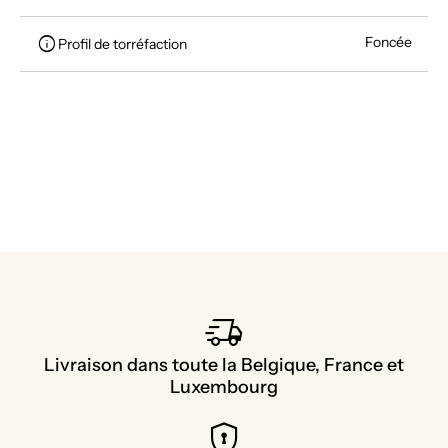
info
Foncée
Profil de torréfaction
delivery_truck_speed
Livraison dans toute la Belgique, France et
Luxembourg
encrypted