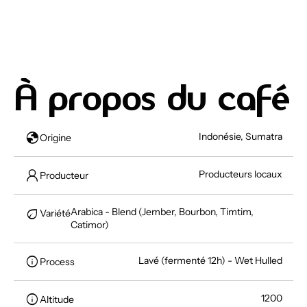
À propos du café
globe
Indonésie, Sumatra
Origine
Producteurs locaux
Producteur
eco
Arabica - Blend (Jember, Bourbon, Timtim,
Variété
Catimor)
info
Lavé (fermenté 12h) - Wet Hulled
Process
info
1200
Altitude