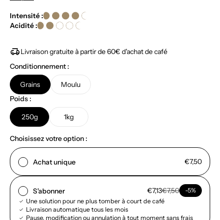
Intensité :
Acidité :
delivery_truck_speed
Livraison gratuite à partir de 60€ d'achat de café
Conditionnement :
Grains
Moulu
Poids :
250g
1kg
Choisissez votre option :
€7,50
Achat unique
€7,13
€7,50
S'abonner
-5%
Une solution pour ne plus tomber à court de café
Livraison automatique tous les mois
Pause, modification ou annulation à tout moment sans frais