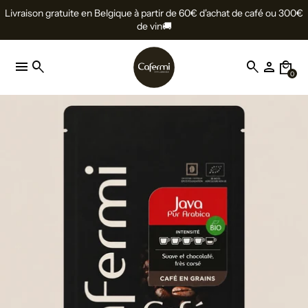
Livraison gratuite en Belgique à partir de 60€ d'achat de café ou 300€
de vin🚚
menu
search
search
person
local_mall
0