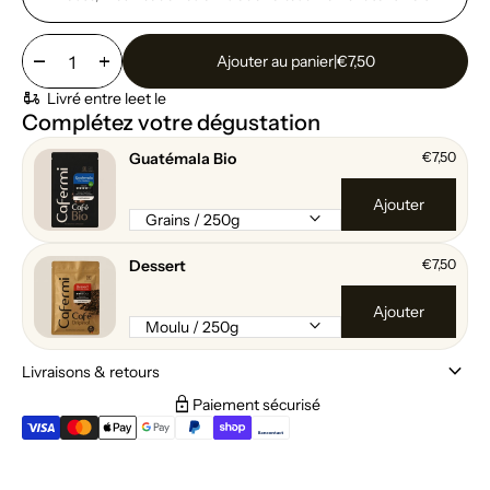
remove
add
Ajouter au panier
|
€7,50
moped_package
Livré entre le
et le
Complétez votre dégustation
Guatémala Bio
€7,50
Ajouter
keyboard_arrow_down
Dessert
€7,50
Ajouter
keyboard_arrow_down
keyboard_arrow_down
Livraisons & retours
lock
Paiement sécurisé